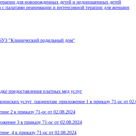
терапии для новорожденных детей и недоношенных детей
и с палатами реанимации и интенсивной терапии для женщин
ГБУЗ "Клинический родильный дом"
дке предоставления платных мед услуг
цинских услуг пациентам_приложение 1 к приказу 71-ос от 02.
ие 2 к приказу 71-ос от 02.08.2024
жение 3 к приказу 71-ос от 02.08.2024
ие 4 к приказу 71-ос от 02.08.2024