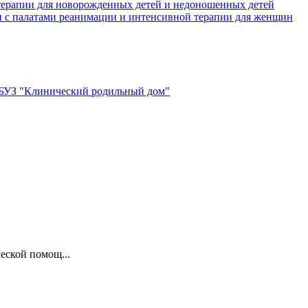
терапии для новорожденных детей и недоношенных детей
и с палатами реанимации и интенсивной терапии для женщин
ГБУЗ "Клинический родильный дом"
ской помощ...