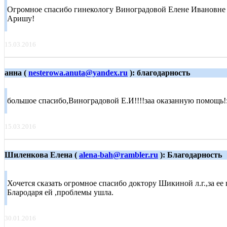
Огромное спасибо гинекологу Виноградовой Елене Ивановне з
Аришу!
15.03.2016
анна (
nesterowa.anuta@yandex.ru
): благодарность
большое спасибо,Виноградовой Е.И!!!!заа оказанную помощь
15.03.2016
Шиленкова Елена (
alena-bah@rambler.ru
): Благодарность
Хочется сказать огромное спасибо доктору Шикиной л.г.,за е
Блародаря ей ,проблемы ушла.
30.01.2016