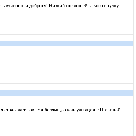
зывчивость и доброту! Низкий поклон ей за мою внучку
т я стралала тазовыми болями,до консультации с Шикиной.