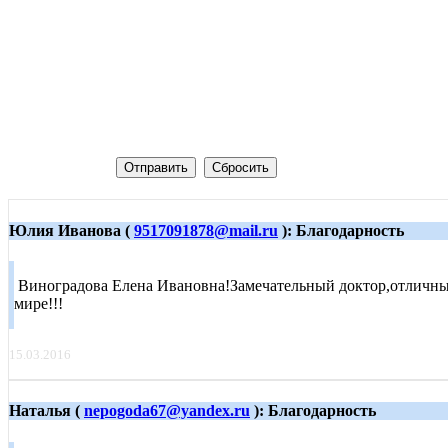
Юлия Иванова (
9517091878@mail.ru
): Благодарность
Виноградова Елена Ивановна!Замечательный доктор,отличный
мире!!!
15.03.2016
Наталья (
nepogoda67@yandex.ru
): Благодарность