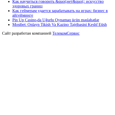
Как научиться говорить &quot;нет&quot;: искусство
здоровых границ
Как геймерам удается зарабатывать на играх: бизнес в
айгейминге
Pin Up Casino-da Uğurlu Oynamaq üçün məsləhətlər
Mostbet: Onlayn Tikish Va Kazino Tajribasini Keshf Etish
Сайт разработан компанией
ТелекомСервис