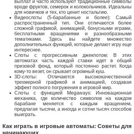
выплат и часто используют традиционные символы
вроде фруктов, семерок и колокольчиков. Идеальны
для новичков и тех, кто ценит ностальгию.
Видеослоты (5-барабанные и более): Самый
распространенный тип. Они отличаются более
сложной графикой, анимацией, бонусными играми,
бесплатными вращениями и разнообразными
тематиками. Здесь вы найдете множество
дополнительных функций, которые делают игру еще
интереснее.
Слоты с прогрессивным джекпотом: В этих
автоматах часть каждой ставки идет в общий
призовой фонд, который постоянно растет. Когда
кому-то везет, он срывает огромный куш.
3D-слоты: Отличаются высококачественной
трехмерной графикой и анимацией, создавая
эффект полного погружения в игровой мир.
Слоты с функцией Megaways: Инновационная
механика, где количество символов на каждом
барабане меняется с каждым вращением,
предлагая тысячи, а иногда и сотни тысяч способов
выиграть.
Как играть в игровые автоматы: Советы для
начинающих