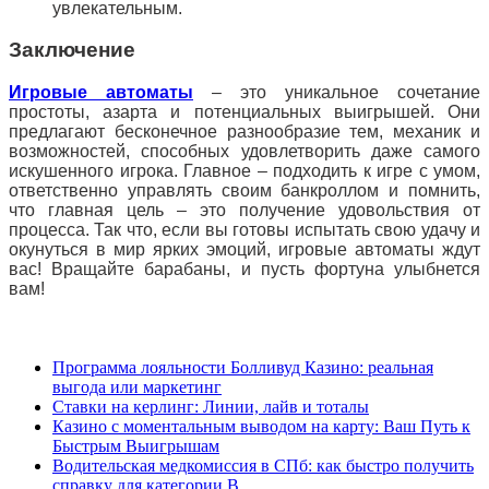
увлекательным.
Заключение
Игровые автоматы
– это уникальное сочетание
простоты, азарта и потенциальных выигрышей. Они
предлагают бесконечное разнообразие тем, механик и
возможностей, способных удовлетворить даже самого
искушенного игрока. Главное – подходить к игре с умом,
ответственно управлять своим банкроллом и помнить,
что главная цель – это получение удовольствия от
процесса. Так что, если вы готовы испытать свою удачу и
окунуться в мир ярких эмоций, игровые автоматы ждут
вас! Вращайте барабаны, и пусть фортуна улыбнется
вам!
Программа лояльности Болливуд Казино: реальная
выгода или маркетинг
Ставки на керлинг: Линии, лайв и тоталы
Казино с моментальным выводом на карту: Ваш Путь к
Быстрым Выигрышам
Водительская медкомиссия в СПб: как быстро получить
справку для категории B