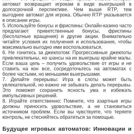
автомат возвращает игрокам в виде выигрышей в
долгосрочной перспективе. Чем выше RTP, тем
выгоднее автомат для игрока. Обычно RTP указывается
в описании игры.
5. Используйте бонусы и фриспины: Онлайн-казино часто
предлагают приветственные бонусы, фриспины
(бесплатные вращения) и другие акции. Внимательно
читайте условия их получения и использования, чтобы
максимально выгодно ими воспользоваться.
6. Не гонитесь за джекпотом: Прогрессивные джекпоты
привлекательны, но шансы на их выигрыш крайне малы.
Если ваша цель – получить удовольствие от игры и не
ставить на кон все, сосредоточьтесь на автоматах с
более частыми, но меньшими выигрышами.
7. Делайте перерывы: Игра в слоты может быть
увлекательной, но важно не забывать делать перерывы.
Это поможет сохранить ясность ума и избежать
импульсивных решений.
8. Играйте ответственно: Помните, что азартные игры
должны приносить удовольствие, а не становиться
источником проблем. Если вы чувствуете, что теряете
контроль, не стесняйтесь обратиться за помощью.
Будущее игровых автоматов: Инновации и